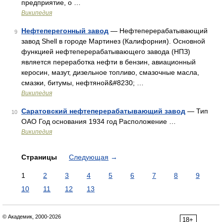
предприятие, о …
Википедия
Нефтеперегонный завод
— Нефтеперерабатывающий
9
завод Shell в городе Мартинез (Калифорния). Основной
функцией нефтеперерабатывающего завода (НПЗ)
является переработка нефти в бензин, авиационный
керосин, мазут, дизельное топливо, смазочные масла,
смазки, битумы, нефтяной&#8230; …
Википедия
Саратовский нефтеперерабатывающий завод
— Тип
10
ОАО Год основания 1934 год Расположение …
Википедия
Страницы
Следующая
→
1
2
3
4
5
6
7
8
9
10
11
12
13
© Академик, 2000-2026
18+