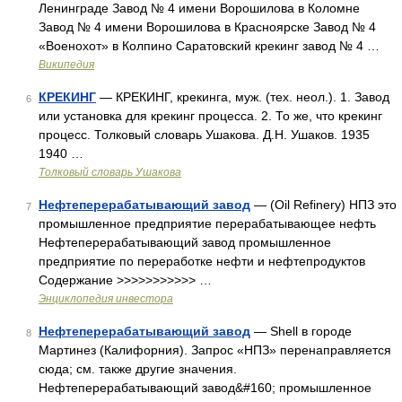
Ленинграде Завод № 4 имени Ворошилова в Коломне
Завод № 4 имени Ворошилова в Красноярске Завод № 4
«Военохот» в Колпино Саратовский крекинг завод № 4 …
Википедия
КРЕКИНГ
— КРЕКИНГ, крекинга, муж. (тех. неол.). 1. Завод
6
или установка для крекинг процесса. 2. То же, что крекинг
процесс. Толковый словарь Ушакова. Д.Н. Ушаков. 1935
1940 …
Толковый словарь Ушакова
Нефтеперерабатывающий завод
— (Oil Refinery) НПЗ это
7
промышленное предприятие перерабатывающее нефть
Нефтеперерабатывающий завод промышленное
предприятие по переработке нефти и нефтепродуктов
Содержание >>>>>>>>>>> …
Энциклопедия инвестора
Нефтеперерабатывающий завод
— Shell в городе
8
Мартинез (Калифорния). Запрос «НПЗ» перенаправляется
сюда; см. также другие значения.
Нефтеперерабатывающий завод&#160; промышленное