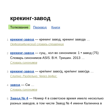
крекинг-завод
Толкование
Перевод
Книги
крекинг-завод
— крекинг завод, крекинг завода …
1
Орфографический словарь-справочник
крекинг-завод
— сущ., кол во синонимов: 1 • завод (75)
2
Словарь синонимов ASIS. В.Н. Тришин. 2013 …
Словарь синонимов
крекинг-завод
— кре/кинг заво/д, кре/кинг заво/да …
3
Слитно. Раздельно. Через дефис.
завод
— См …
4
Словарь синонимов
Завод № 4
— Номер 4 в советское время имело несколько
5
разных заводов, в том числе Завод № 4 имени Калинина в